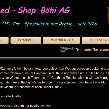
ed - Shop Böhi AG
 USA Car - Spezialist in der Region... seit 1976
N
PROJEKTE
MOTORENBAU
POLIESTER 
"Erleben Sie beei
2016 am 24. April begann trotz den schlechten Wetterprognosen trocken und 
immer trafen wir uns im Pantheon in Muttenz und fuhren um 11.00 Uhr los in
s wilde Wehratal nach Todtmoos. Im Gasthaus Rössle nahmen wir das Mittage
ach dem Aufenthalt ging‘s weiter über 4 Pässe bis zum Berghaus Hohe Flum. 
ir Richtung Schopfheim nach Basel zurück.
Corvette Ausflug.
erpasst, also immer positiv denken !!!!